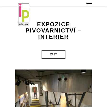
Menu
Skip
to
main
content
EXPOZICE
PIVOVARNICTVÍ –
INTERIER
ZPĚT