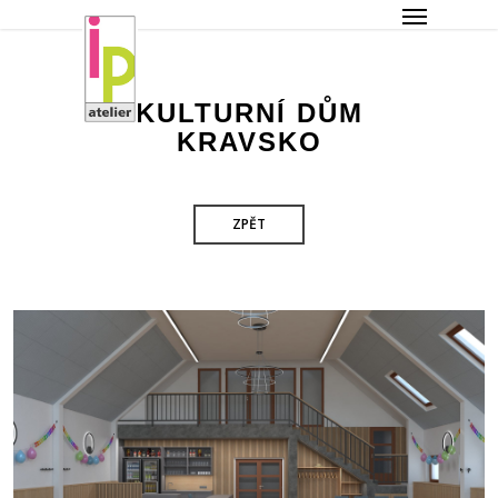
Menu
Skip
to
main
content
KULTURNÍ DŮM
KRAVSKO
ZPĚT